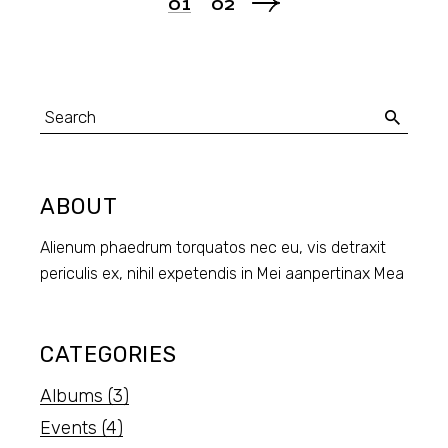
POSTS
01
02
PAGINATION
Search
for:
ABOUT
Alienum phaedrum torquatos nec eu, vis detraxit
periculis ex, nihil expetendis in Mei aanpertinax Mea
CATEGORIES
Albums
(3)
Events
(4)